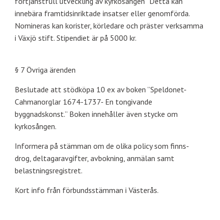
förtjänstfull utveckling av kyrkosången” Detta kan
innebära framtidsinriktade insatser eller genomförda.
Nomineras kan korister, körledare och präster verksamma
i Växjö stift. Stipendiet är på 5000 kr.
§ 7 Övriga ärenden
Beslutade att stödköpa 10 ex av boken ”Speldonet-
Cahmanorglar 1674-1737- En tongivande
byggnadskonst.” Boken innehåller även stycke om
kyrkosången.
Informera på stämman om de olika policy som finns-
drog, deltagaravgifter, avbokning, anmälan samt
belastningsregistret.
Kort info från förbundsstämman i Västerås.