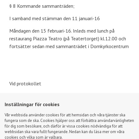
§ 8 Kommande sammanträden;
I samband med stämman den 11 januari-16
Måndagen den 15 februari-16. Inleds med lunch på
restaurang Piazza Teatro (på Teatertorget) kl.12.00 och
fortsätter sedan med sammanträdet i Domkyrkocentrum
Vid protokollet
Inställningar för cookies
Inga-Lill Gustafsson, sekreterare Peter
Vår webbsida använder cookies för att hemsidan och våra tjänster ska
Wänehag, ordförande
fungera som de ska. Cookies hjälper oss att förbättra användarvänligheten
för dig som besökare, och därför är vissa cookies nödvändiga för att
webbsidan ska vara fullt fungerande. Nedan kan du läsa mer om våra
cookies och vilka som är valbara.