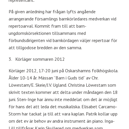
representant.
På given anledning har frågan lyfts angående
arrangerande församlings barnkörledares medverkan vid
repertoarval. Kommit fram till att barn-
ungdomskörsektionen tillsammans med
förbundsdirigenten vid barnkördagen väljer repertoar för
att tillgodose bredden av den samma.
3. Körläger sommaren 2012
Körläger 2012, 17-20 juni på Oskarshamns folkhögskola.
Ålder 10-14 år. Mässan ”Barn i Guds tid” av Chr.
Löwestam/E. Skeie/J.V. Ugland. Christina Löwestam som
skrivit texten kommer att delta under måndagen den 18
juni. Sten-Inge har ännu inte meddelat om det är möjligt
för hans del att leda det musikaliska. Elisabet Carcamo-
Storm har tackat ja till att vara kaplan. Patrik kollar upp
om det ev är behov av andra instrument än piano. Inga-
Lill tillfrågar Karin Skullered om medverkan som