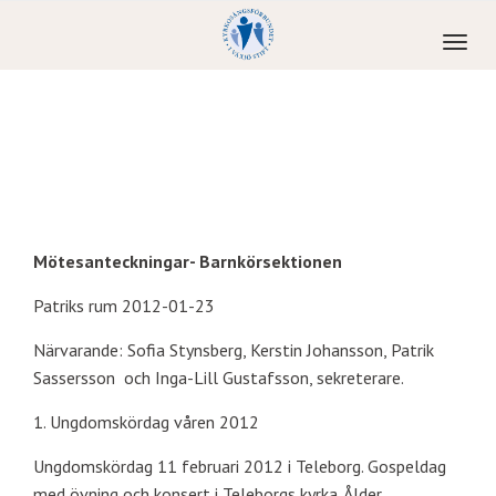
Toggl
naviga
Mötesanteckningar- Barnkörsektionen
Patriks rum 2012-01-23
Närvarande: Sofia Stynsberg, Kerstin Johansson, Patrik
Sassersson och Inga-Lill Gustafsson, sekreterare.
1. Ungdomskördag våren 2012
Ungdomskördag 11 februari 2012 i Teleborg. Gospeldag
med övning och konsert i Teleborgs kyrka. Ålder